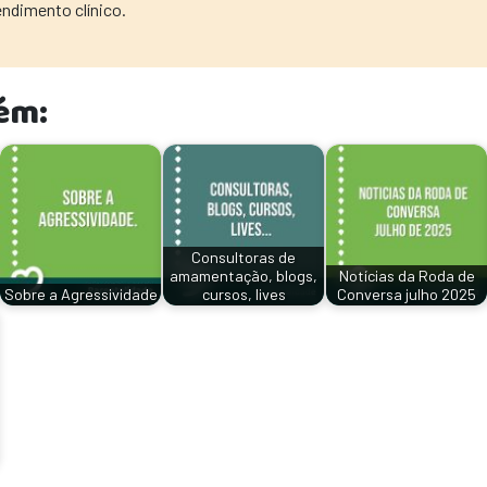
endimento clínico.
ém:
Consultoras de
amamentação, blogs,
Notícias da Roda de
Sobre a Agressividade
cursos, lives
Conversa julho 2025