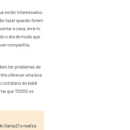
que estão interessados
 vão fazer quando forem
sentar a casa, levá-lo
ando o dia de modo que
 quer companhia,
odem ter problemas de
ntre oferecer uma boa
do cotidiano do bebê
itar que TODOS os
do Gamp21 e realiza