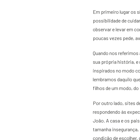
Em primeiro lugar os s
possibilidade de cuida
observar e levar em co
poucas vezes pede, av
Quando nos referimos a
sua própria história, 
inspirados no modo co
lembramos daquilo que
filhos de um modo, do 
Por outro lado, sites 
respondendo às expect
João. A casa e os pais
tamanha insegurança, 
condição de escolher, d