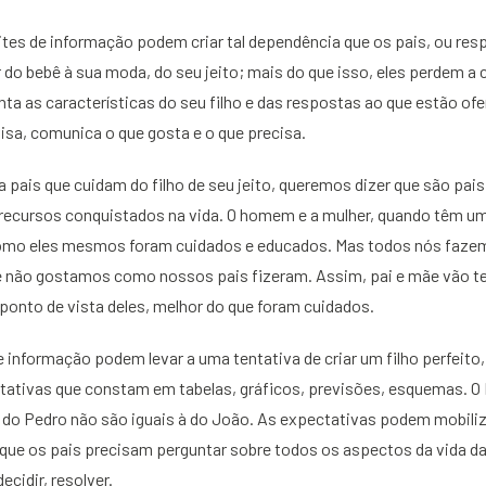
ites de informação podem criar tal dependência que os pais, ou re
r do bebê à sua moda, do seu jeito; mais do que isso, eles perdem a
nta as características do seu filho e das respostas ao que estão of
isa, comunica o que gosta e o que precisa.
 pais que cuidam do filho de seu jeito, queremos dizer que são pai
e recursos conquistados na vida. O homem e a mulher, quando têm um 
mo eles mesmos foram cuidados e educados. Mas todos nós fazemo
 não gostamos como nossos pais fizeram. Assim, pai e mãe vão te
ponto de vista deles, melhor do que foram cuidados.
de informação podem levar a uma tentativa de criar um filho perfeito,
ativas que constam em tabelas, gráficos, previsões, esquemas. O P
 do Pedro não são iguais à do João. As expectativas podem mobiliz
que os pais precisam perguntar sobre todos os aspectos da vida da
ecidir, resolver.