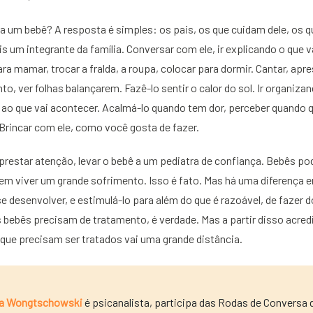
a um bebê? A resposta é simples: os pais, os que cuidam dele, os 
is um integrante da família. Conversar com ele, ir explicando o que
ra mamar, trocar a fralda, a roupa, colocar para dormir. Cantar, apre
ento, ver folhas balançarem. Fazê-lo sentir o calor do sol. Ir organiz
r ao que vai acontecer. Acalmá-lo quando tem dor, perceber quando
Brincar com ele, como você gosta de fazer.
prestar atenção, levar o bebê a um pediatra de confiança. Bebês p
m viver um grande sofrimento. Isso é fato. Mas há uma diferença e
e desenvolver, e estimulá-lo para além do que é razoável, de fazer 
 bebês precisam de tratamento, é verdade. Mas a partir disso acred
que precisam ser tratados vai uma grande distância.
a Wongtschowski
é psicanalista, participa das Rodas de Conversa 