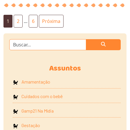
Paginação
1
2
…
6
Próxima
de
posts
Assuntos
Amamentação
Cuidados com o bebê
Gamp21 Na Mídia
Gestação