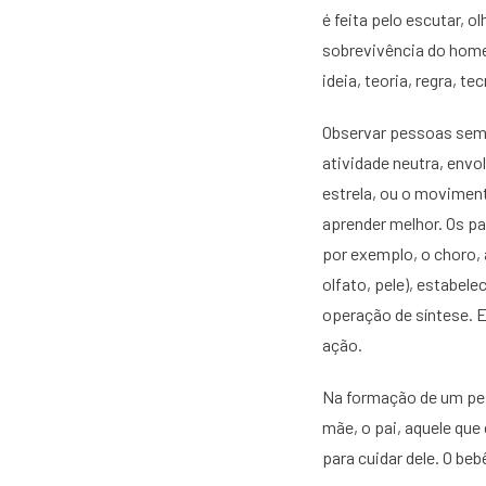
é feita pelo escutar, o
sobrevivência do home
ideia, teoria, regra, te
Observar pessoas semp
atividade neutra, envo
estrela, ou o moviment
aprender melhor. Os pa
por exemplo, o choro, 
olfato, pele), estabe
operação de síntese.
ação.
Na formação de um pes
mãe, o pai, aquele que
para cuidar dele. O b