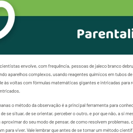
 cientistas envolve, com frequência, pessoas de jaleco branco deb
do aparelhos complexos, usando reagentes químicos em tubos de 
le às voltas com fórmulas matemáticas gigantes e intricadas para 
intricados.
anas o método da observação é a principal ferramenta para conhece
e se situar, de se orientar, perceber o outro, e por que não, a si 
aproximar do seu modo de pensar, de como resolvem problemas,
am para viver. Vale lembrar que antes de se tornar um método cientí