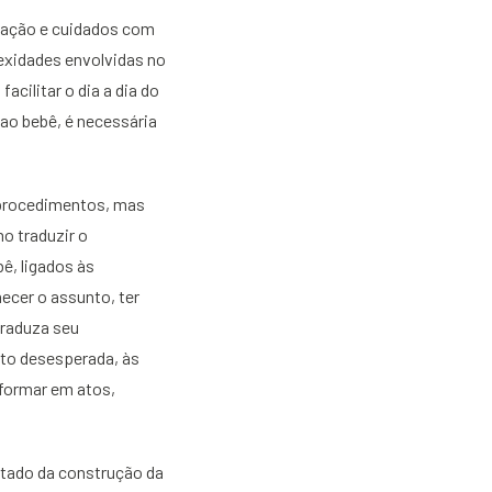
ntação e cuidados com
exidades envolvidas no
cilitar o dia a dia do
ao bebê, é necessária
 procedimentos, mas
o traduzir o
ê, ligados às
ecer o assunto, ter
traduza seu
to desesperada, às
sformar em atos,
ltado da construção da