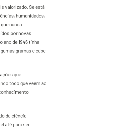
is valorizado. Se está
iências, humanidades,
s que nunca
uídos por novas
o ano de 1946 tinha
algumas gramas e cabe
zações que
undo todo que veem ao
, conhecimento
do da ciência
el até para ser