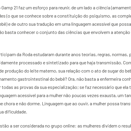
 Gamp 21 faz um esforço para reunir, de um lado a ciência (amame
des (o que se conhece sobre a constituição do psiquismo, as compl
bê) e de outro sua tradução em uma linguagem acessível que possa fa
ão basta conhecer o conjunto das ciências que envolvem a atenção 
rticipam da Roda estudaram durante anos teorias, regras, normas,
vidamente processado e sintetizado para que haja transmissão. Com
e produção do leite materno, sua relação com o ato de sugar do beb
namento gastrointestinal do bebê? Ora, não basta a enfermeira conh
todas as provas da sua especialização; se faz necessário que ela 
guagem acessível para a mulher não poucas vezes exausta, um tan
e chora e não dorme. Linguagem que ao ouvir, a mulher possa tran
ua dificuldade.
stão a ser considerada no grupo online: as mulheres dividem o resu