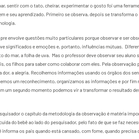
lhar, sentir com o tato, cheirar, experimentar o gosto foi uma ferra
m e seu aprendizado. Primeiro se observa, depois se transforma o
cnologia.
re envolve questões muito particulares porque observar e ser ob
lve significados e emoções e, portanto, influências mútuas. Difere
o do mar, a folha de uva. Mas o professor deve observar seu aluno s
is, os filhos para saber como colaborar com eles. Pela observação 
a dor, a alegria. Recolhemos informações usando os órgãos dos sen
lecemos um reconhecimento, organizamos as informações e por fim
 Em um segundo momento podemos vir a transformar o resultado d
quisador o capítulo da metodologia da observação é matéria impor
 cuida do bebê ao lado do pesquisador, pelo fato de que se faz neces
ebê informa os pais quando está cansado, com fome, quando precisa