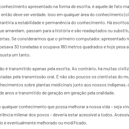
 conhecimento apresentado na forma de escrita, é aquele de fato ma
 então deve ser verdade. Isso em qualquer área do conhecimento (c
 garantiria a estabilidade e permanência do conhecimento. Há escrito
ue amarelam, passam para a história e são readaptados ou substit
ertas. Se considerarmos que o primeiro computador, apresentado n
, pesava 30 toneladas e ocupava 180 metros quadrados e hoje pesa 
ssusta um tanto.
 é transmitido apenas pela escrita. Ao contrário, há muitas civili
adas pela transmissão oral. E não são poucos os cientistas do m
nhecimentos sobre plantas medicinais junto aos nossos indígenas
de anos e transmitido de geração em geração pela oralidade.
qualquer conhecimento que possa melhorar a nossa vida – seja vin
riência milenar dos povos – deveria estar acessível a todos. Acessív
do e eventualmente melhorado ou modificado.