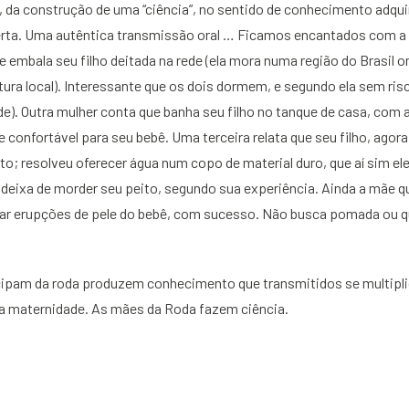
é, da construção de uma “ciência”, no sentido de conhecimento adqui
erta. Uma autêntica transmissão oral … Ficamos encantados com a
embala seu filho deitada na rede (ela mora numa região do Brasil o
ltura local). Interessante que os dois dormem, e segundo ela sem ri
de). Outra mulher conta que banha seu filho no tanque de casa, com 
 e confortável para seu bebê. Uma terceira relata que seu filho, ago
to; resolveu oferecer água num copo de material duro, que aí sim el
eixa de morder seu peito, segundo sua experiência. Ainda a mãe qu
atar erupções de pele do bebê, com sucesso. Não busca pomada ou q
cipam da roda produzem conhecimento que transmitidos se multipl
da maternidade. As mães da Roda fazem ciência.