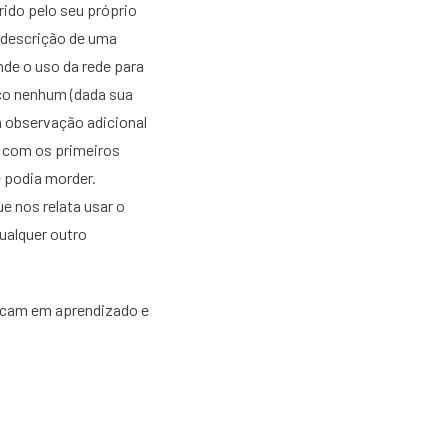
rido pelo seu próprio
 descrição de uma
nde o uso da rede para
sco nenhum (dada sua
a observação adicional
ra com os primeiros
e podia morder.
e nos relata usar o
ualquer outro
icam em aprendizado e