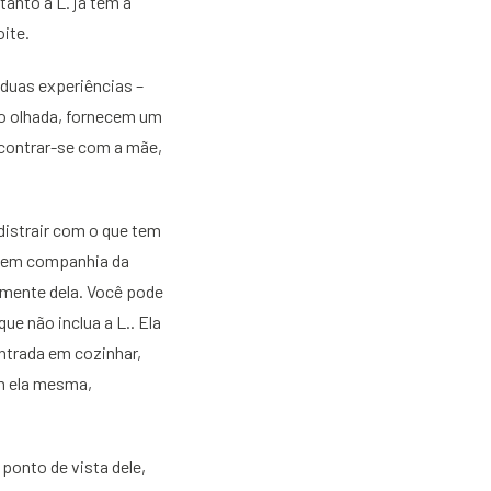
anto a L. já tem a
oite.
duas experiências –
do olhada, fornecem um
ncontrar-se com a mãe,
 distrair com o que tem
e em companhia da
amente dela. Você pode
ue não inclua a L.. Ela
ntrada em cozinhar,
om ela mesma,
ponto de vista dele,