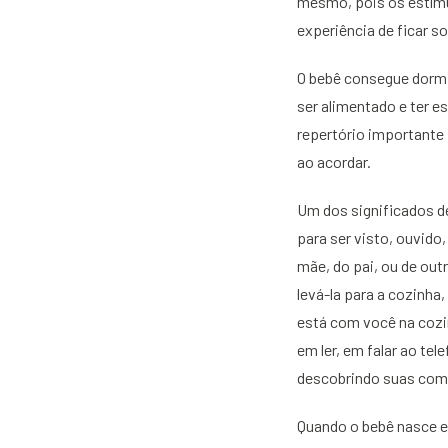
mesmo, pois os estímul
experiência de ficar s
O bebê consegue dormi
ser alimentado e ter e
repertório importante 
ao acordar.
Um dos significados de
para ser visto, ouvid
mãe, do pai, ou de ou
levá-la para a cozinha
está com você na cozi
em ler, em falar ao te
descobrindo suas comp
Quando o bebê nasce e