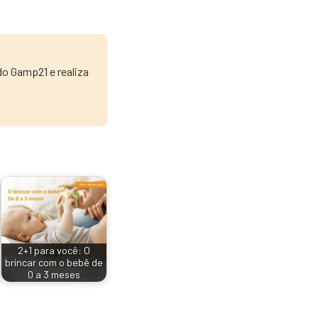
do Gamp21 e realiza
2+1 para você: O
brincar com o bebê de
0 a 3 meses