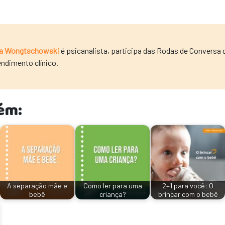
a Wongtschowski
é psicanalista, participa das Rodas de Conversa 
endimento clínico.
ém:
A separação mãe e
Como ler para uma
2+1 para você: O
bebê
criança?
brincar com o bebê