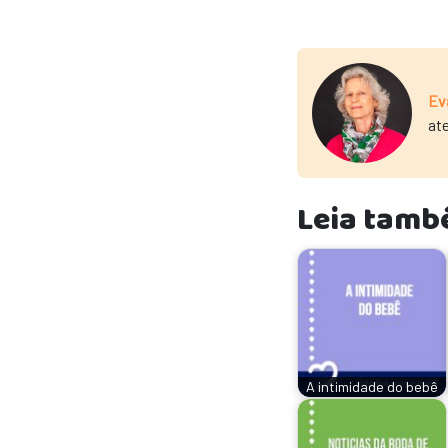
Ev
at
Leia tamb
A intimidade do bebê