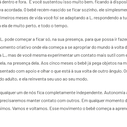
dentro e fora. E você sustentou isso muito bem, ficando à disposi
va acordada. O bebê recém-nascido se ficar sozinho, ele simplesme
rimeiros meses de vida você foi se adaptando a L. respondendo a tu
a ela de muito perto, e todo o tempo.
L. pode começar a ficar só, na sua presença, para que possa ir faze
mento criativo onde ela começa a se apropriar do mundo à volta de
a L., mas de você mesma experimentar um contato mais sutil com el
ela, na presença dela. Aos cinco meses o bebê já pega objetos na m
r sentado com apoio e olhar o que está à sua volta de outro ângulo. 
o adulto, e ela reinventa seu uso ao seu modo.
alquer um de nós fica completamente independente. Autonomia a
precisaremos manter contato com outros. Em qualquer momento d
nimos. Vamos e voltamos. Esse movimento o bebê começa a apren