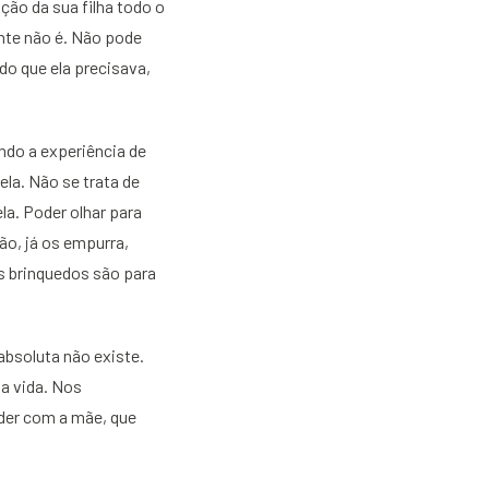
ção da sua filha todo o
nte não é. Não pode
do que ela precisava,
ndo a experiência de
la. Não se trata de
a. Poder olhar para
ão, já os empurra,
Os brinquedos são para
bsoluta não existe.
a vida. Nos
der com a mãe, que