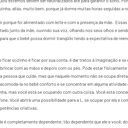
os externos devem ser neutralizados até para garantir o sono. Port
ozinha, aliás, muito bem, porque já dorme muitas horas seguidas a n
r porque foi alimentado com leite e com a presença da mãe. Essas 
stado junto da mãe, ouvindo sua voz, olhando nos seus olhos e sen
para que o bebê possa dormir tranqüilo tendo a expectativa de ree
 ficar sozinho é ficar por sua conta, é dar tratos à imaginação e se
o, brincar com as mãos e depois com os pés. Pode estar fisicament
tra pessoa que cuide, mas que naquele momento não se ocupa diret
, acomodá-la no bebê conforto e se concentrar em alguma atividade q
nha, mas você está se ocupando com outra coisa. Você está conce
lefone. Você abrirá uma possibilidade para a L. se ocupar por ela e c
etências criativas.
le é completamente dependente; tão dependente que ele e você, do 