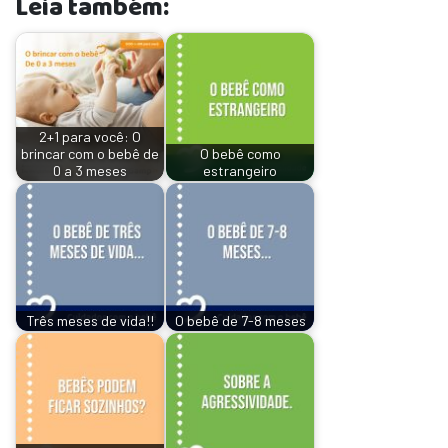
Leia também:
2+1 para você: O
brincar com o bebê de
O bebê como
0 a 3 meses
estrangeiro
Três meses de vida!!
O bebê de 7-8 meses