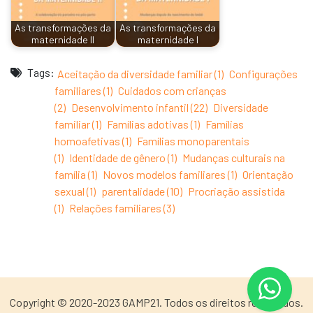
As transformações da
As transformações da
maternidade II
maternidade I
Tags:
Aceitação da diversidade familiar (1)
Configurações
familiares (1)
Cuidados com crianças
(2)
Desenvolvimento infantil (22)
Diversidade
familiar (1)
Famílias adotivas (1)
Famílias
homoafetivas (1)
Famílias monoparentais
(1)
Identidade de gênero (1)
Mudanças culturais na
família (1)
Novos modelos familiares (1)
Orientação
sexual (1)
parentalidade (10)
Procriação assistida
(1)
Relações familiares (3)
Copyright © 2020-2023 GAMP21. Todos os direitos reservados.