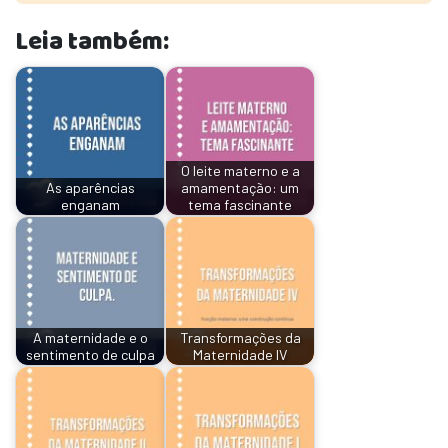
Leia também:
O leite materno e a
As aparências
amamentação: um
enganam
tema fascinante
A maternidade e o
Transformações da
sentimento de culpa
Maternidade IV