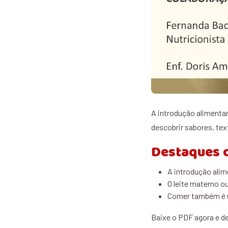
A introdução alimentar
descobrir sabores, tex
Destaques 
A introdução ali
O leite materno o
Comer também é u
Baixe o PDF agora e d