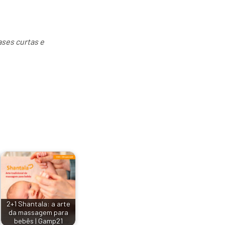
ases curtas e
2+1 Shantala: a arte
da massagem para
bebês | Gamp21