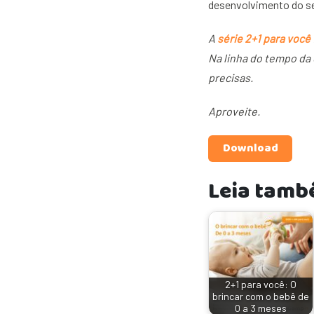
desenvolvimento do s
A
série 2+1 para você
Na linha do tempo da
precisas.
Aproveite.
Download
Leia tamb
2+1 para você: O
brincar com o bebê de
0 a 3 meses