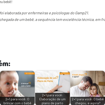
eu bebê!
foi elaborada por enfermeiras e psicólogas do Gamp21.
 chegada de um bebê, a sequência tem excelência técnica, em fr
ém:
2+1 para você:
2+1 para você: O
Elaboração de um
2+1 para você: O bebê
brincar com o bebê
plano de parto
chegou, e agora?