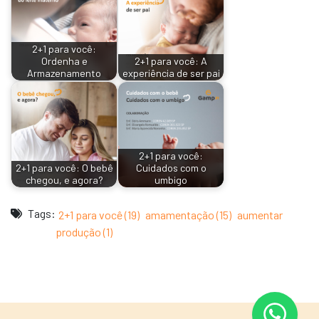
2+1 para você:
Ordenha e
2+1 para você: A
Armazenamento
experiência de ser pai
2+1 para você:
2+1 para você: O bebê
Cuidados com o
chegou, e agora?
umbigo
Tags:
2+1 para você (19)
amamentação (15)
aumentar
produção (1)