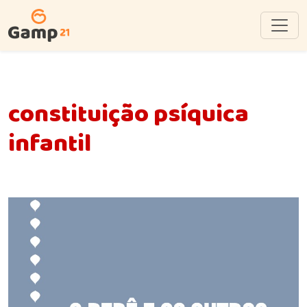
constituição psíquica
infantil