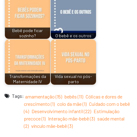
Bebê pode ficar
sozinho?
O bebê e os outros
Transformações da
Vida sexual no pós-
Maternidade IV
parto
Tags:
amamentação (15)
bebês (11)
Cólicas e dores de
crescimento (1)
colo da mãe (1)
Cuidado com o bebê
(4)
Desenvolvimento infantil (22)
Estimulação
precoce (1)
Interação mãe-bebê (3)
saúde mental
(2)
vínculo mãe-bebê (3)