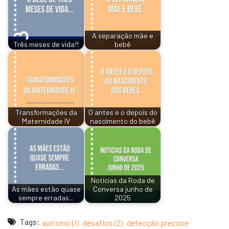
A separação mãe e
Três meses de vida!!
bebê
Transformações da
O antes e o depois do
Maternidade IV
nascimento do bebê
Notícias da Roda de
As mães estão quase
Conversa junho de
sempre erradas...
2025
Tags:
autismo (1)
desafios (2)
detecção precoce