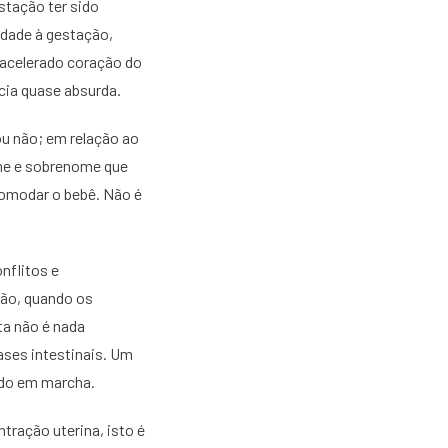
stação ter sido
dade à gestação,
 acelerado coração do
cia quase absurda.
ou não; em relação ao
ome e sobrenome que
acomodar o bebê. Não é
nflitos e
ção, quando os
a não é nada
ses intestinais. Um
ado em marcha.
tração uterina, isto é