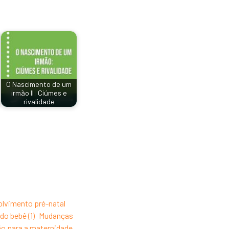
O Nascimento de um
irmão II: Ciúmes e
rivalidade
lvimento pré-natal
o bebê (1)
Mudanças
ão para a maternidade