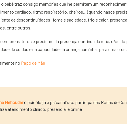
r, o bebê traz consigo memórias que lhe permitem um reconhecime
imento cardíaco, ritmo respiratório, cheiros…) quando nasce precis
ente de descontinuidades: fome e saciedade, frio e calor, presenç
os, entre outros.
em prematuros e precisam da presença contínua da mãe, e/ou do p
idade de cuidar, e na capacidade da criança caminhar para uma cre
nalmente no
Papo de Mãe
na Mehoudar
é psicóloga e psicanalista, participa das Rodas de Co
liza atendimento clínico, presencial e online