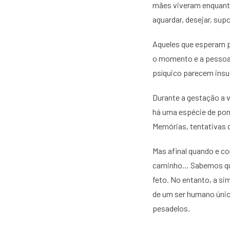
mães viveram enquanto
aguardar, desejar, supo
Aqueles que esperam p
o momento e a pessoa 
psíquico parecem insuf
Durante a gestação a 
há uma espécie de pont
Memórias, tentativas 
Mas afinal quando e c
caminho… Sabemos que
feto. No entanto, a s
de um ser humano únic
pesadelos.