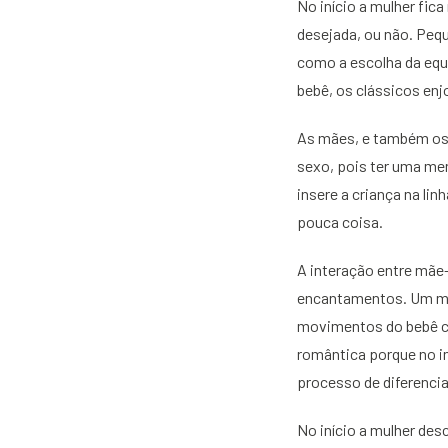
No início a mulher fi
desejada, ou não. Peq
como a escolha da equ
bebê, os clássicos en
As mães, e também os 
sexo, pois ter uma men
insere a criança na li
pouca coisa.
A interação entre mãe-
encantamentos. Um mar
movimentos do bebê c
romântica porque no i
processo de diferencia
No início a mulher des