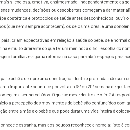
ca mais silenciosa, emotiva, ensimesmada, independentemente da ge
uenas mudanças, decisões ou descobertas começam a dar materiali
ipe obstétrica e protocolos de saúde antes desconhecidos, ouvir o
joos (que nem sempre acontecem), os seios maiores, e uma sonolên
pais, criam expectativas em relação à saúde do bebê, se é normal 
ina é muito diferente do que ter um menino; a difícil escolha do n
nhagem familiar; e alguma reforma na casa para abrir espaços para 
pai e bebê é sempre uma construção – lenta e profunda, não sem co
co importante acontece por volta da 18ª ou 20ª semana de gesta
omeçam a ser percebidos. O que se mexe dentro de mim? A respost
nício a percepção dos movimentos do bebê são confundidos com ga
ção entre a mãe e o bebê e que pode durar uma vida inteira é coloc
conhece e estranha, mas aos poucos reconhece e nomeia: isto é con