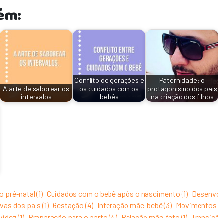
ém:
Conflito de gerações e
Paternidade: o
A arte de saborear os
os cuidados com os
protagonismo dos pais
intervalos
bebês
na criação dos filhos
pré-natal (1)
Cuidados com o bebê após o nascimento (1)
Desenvo
as dos pais (1)
Gestação (4)
Interação mãe-bebê (3)
Movimentos d
idez (1)
Preparação para o parto (4)
Relação mãe-feto (1)
Transiç