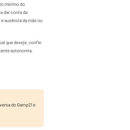
nto mínimo do
a dar conta da
a e ausência da mãe ou
ai que deseje, confie
scente autonomia.
nversa do Gamp21 e