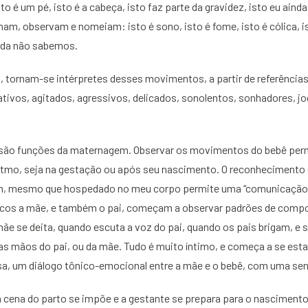
 é um pé, isto é a cabeça, isto faz parte da gravidez, isto eu ainda
am, observam e nomeiam: isto é sono, isto é fome, isto é cólica, ist
inda não sabemos.
 tornam-se intérpretes desses movimentos, a partir de referências 
ivos, agitados, agressivos, delicados, sonolentos, sonhadores, jo
r são funções da maternagem. Observar os movimentos do bebê per
tmo, seja na gestação ou após seu nascimento. O reconhecimento
im, mesmo que hospedado no meu corpo permite uma “comunicação 
ucos a mãe, e também o pai, começam a observar padrões de comp
e se deita, quando escuta a voz do pai, quando os pais brigam, e 
as mãos do pai, ou da mãe. Tudo é muito íntimo, e começa a se est
a, um diálogo tônico-emocional entre a mãe e o bebê, com uma sens
a cena do parto se impõe e a gestante se prepara para o nascimento 