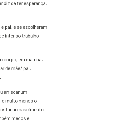
 diz de ter esperança,
e pai, e se escolheram
e intenso trabalho
do corpo, em marcha,
ar de mãe/ pai.
.
u arriscar um
r e muito menos o
apostar no nascimento
também medos e