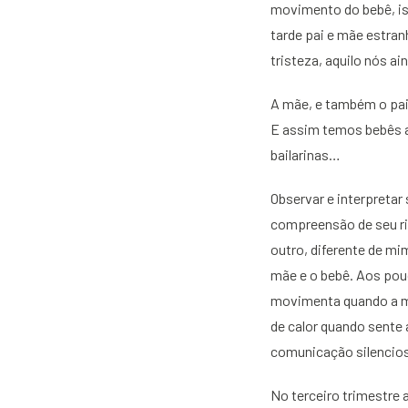
movimento do bebê, isto
tarde pai e mãe estranh
tristeza, aquilo nós a
A mãe, e também o pai,
E assim temos bebês at
bailarinas…
Observar e interpreta
compreensão de seu ri
outro, diferente de m
mãe e o bebê. Aos po
movimenta quando a mã
de calor quando sente 
comunicação silencios
No terceiro trimestre 