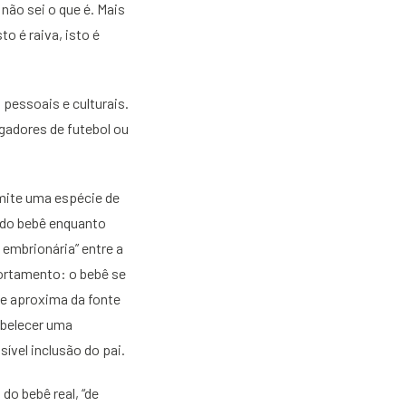
 não sei o que é. Mais
o é raiva, isto é
pessoais e culturais.
gadores de futebol ou
mite uma espécie de
 do bebê enquanto
embrionária” entre a
ortamento: o bebê se
se aproxima da fonte
abelecer uma
ível inclusão do pai.
do bebê real, “de