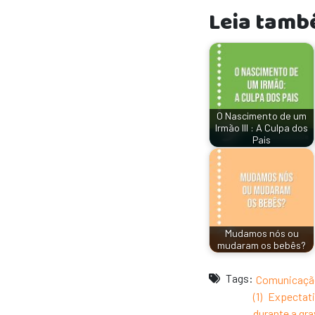
Leia tamb
O Nascimento de um
Irmão III : A Culpa dos
Pais
Mudamos nós ou
mudaram os bebês?
Tags:
Comunicação 
(1)
Expectativ
durante a grav